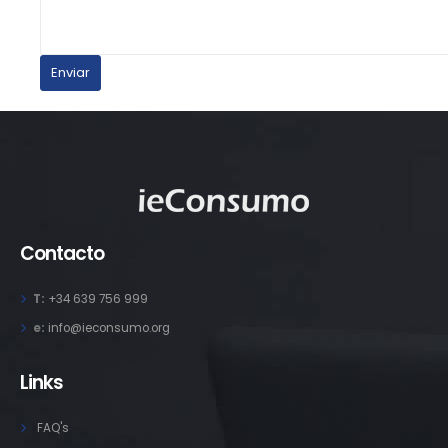
Contacto
T:
+34 639 756 999
e:
info@ieconsumo.org
Links
FAQ's